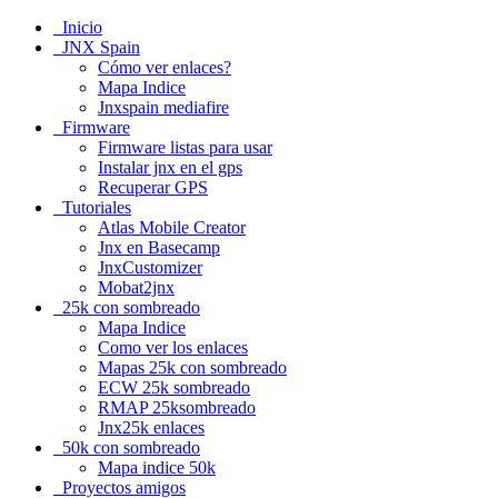
Inicio
JNX Spain
Cómo ver enlaces?
Mapa Indice
Jnxspain mediafire
Firmware
Firmware listas para usar
Instalar jnx en el gps
Recuperar GPS
Tutoriales
Atlas Mobile Creator
Jnx en Basecamp
JnxCustomizer
Mobat2jnx
25k con sombreado
Mapa Indice
Como ver los enlaces
Mapas 25k con sombreado
ECW 25k sombreado
RMAP 25ksombreado
Jnx25k enlaces
50k con sombreado
Mapa indice 50k
Proyectos amigos