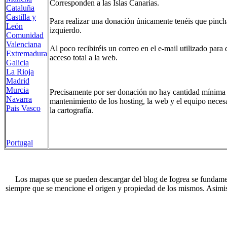
Corresponden a las Islas Canarias.
Cataluña
Castilla y
Para realizar una donación únicamente tenéis que pinch
León
izquierdo.
Comunidad
Valenciana
Al poco recibiréis un correo en el e-mail utilizado para
Extremadura
acceso total a la web.
Galicia
La Rioja
Madrid
Murcia
Precisamente por ser donación no hay cantidad mínima n
Navarra
mantenimiento de los hosting, la web y el equipo neces
Pais Vasco
la cartografía.
Portugal
Los mapas que se pueden descargar del blog de Iogrea se fundam
siempre que se mencione el origen y propiedad de los mismos. Asimism